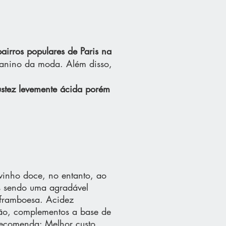
bairros populares de Paris na
 canino da moda. Além disso,
ustez levemente ácida porém
 vinho doce, no entanto, ao
es sendo uma agradável
 framboesa. Acidez
erão, complementos a base de
 recomenda: Melhor custo