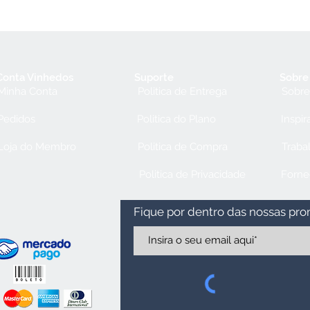
Conta Vinhedos
Suporte
Sobre
Minha Conta
Politica de Entrega
Sobre
Pedidos
Politica do Plano
Inspir
Loja do Membro
Politica de Compra
Traba
Politica de Privacidade
Forne
Fique por dentro das nossas pr