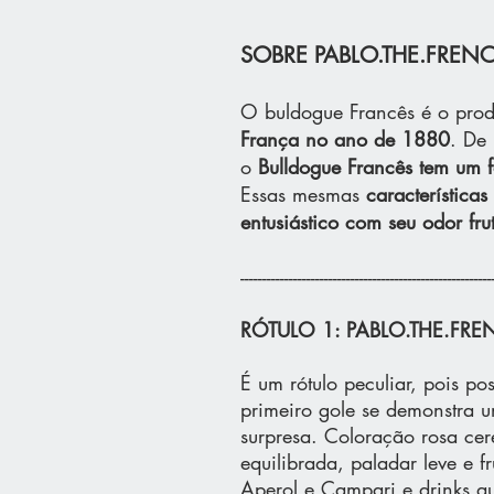
SOBRE PABLO.THE.FRENCHI
O buldogue Francês é o produ
França no ano de 1880
. De 
o
Bulldogue Francês tem um f
Essas mesmas
característica
entusiástico com seu odor fru
---------------------------------------------------------
RÓTULO 1: PABLO.THE.FRE
É um rótulo peculiar, pois po
primeiro gole se demonstra u
surpresa. Coloração rosa ce
equilibrada, paladar leve e 
Aperol e Campari e drinks qu