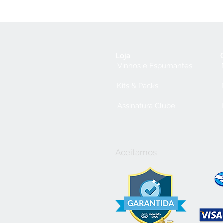
Loja
Vinhos e Espumantes
Kits & Packs
Assinatura Clube
Aceitamos