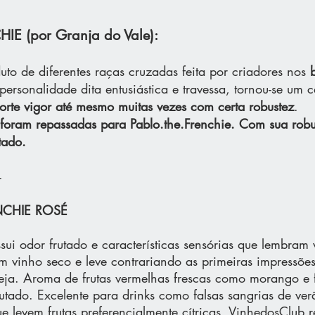
E (por Granja do Vale):
to de diferentes raças cruzadas feita por criadores nos
personalidade dita entusiástica e travessa, tornou-se um
orte vigor até mesmo muitas vezes com certa robustez
.
s foram repassadas para Pablo.the.Frenchie. Com sua rob
tado.
-
NCHIE ROSÉ
ssui odor frutado e características sensórias que lembram
m vinho seco e leve contrariando as primeiras impressõ
reja. Aroma de frutas vermelhas frescas como morango e
frutado. Excelente para drinks como falsas sangrias de v
e levem frutas preferencialmente cítricas. VinhedosClub