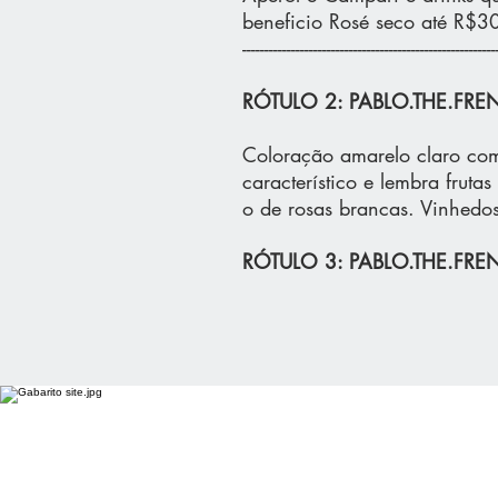
beneficio Rosé seco até R$3
---------------------------------------------------------
RÓTULO 2: PABLO.THE.FR
Coloração amarelo claro com
característico e lembra fruta
o de rosas brancas. Vinhed
RÓTULO 3: PABLO.THE.FRE