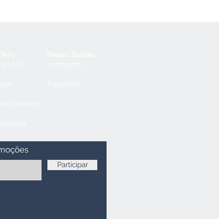
 Nós
Redes Sociais
 o Vale
Instagram
ação
Facebook
lhe Conosco
cedores
omoções
Participar