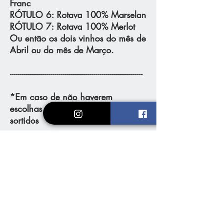
Franc
RÓTULO 6
: Rotava 100% Marselan
RÓTULO 7
: Rotava 100% Merlot
Ou então os dois vinhos do mês de
Abril ou do mês de Março.
--------------------------------------------------------------------
*Em caso de não haverem
escolhas serão enviados dois
sortidos
Loja
Vinhos e Espumantes
Kits & Packs
Assinatura Clube
Conta Vinhedos
Redes Sociais