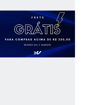
delicado. Seu frescor é típico e bem
tentativa no Brasil.
presente, exaltando notas de frutas
como banana madura, pêra e frutas
vermelhas; tem boa maciez,
descontraído e com frescor
agradável, característico da
variedade.