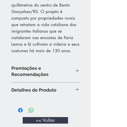
quilômetros do centro de Bento
Gonçalves/RS. O projeto é
composto por propriedades rurais
que retratam a vida cotidiana dos
imigrantes italianos que se
instalaram nas encostas de Faria
Lemos e lá cultivam a videira e seus
costumes há mais de 130 anos.
Premiações e
Recomendações
Revista Adega - 86 pontos
Detalhes do Produto
Reconhecido pela Revista Adega, na
edição 72, com o Dal Pizzol Gamay
As virtudes particulares desta
com uma avaliação que atinge 86
variedade tornam este vinho apto ao
pontos. O comentário compara o
consumo jovem.
vinho brasileiro ao francês da uva
É um vinho de caráter jovial, estilo
<< Voltar
Gamay da região de Beaujolais
descomprometido, leve, frutado e
como a mais bem sucedida