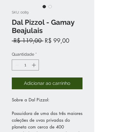
SKU: 0089
Dal Pizzol - Gamay
Beajulais
Preço
Preço
 R$ 119,00 
R$ 99,00
normal
promocional
Quantidade
*
Adicionar ao carrinho
Sobre a Dal Pizzol:
Possuidora de uma das três maiores
coleções de uvas privadas do
planeta com cerca de 400