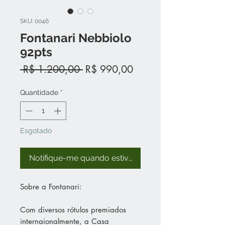
SKU: 0046
Fontanari Nebbiolo
92pts
Preço
Preço
 R$ 1.200,00 
R$ 990,00
normal
promocional
Quantidade
*
Esgotado
Notifique-me quando estiver disponível
Sobre a Fontanari:
Com diversos rótulos premiados
internaionalmente, a Casa