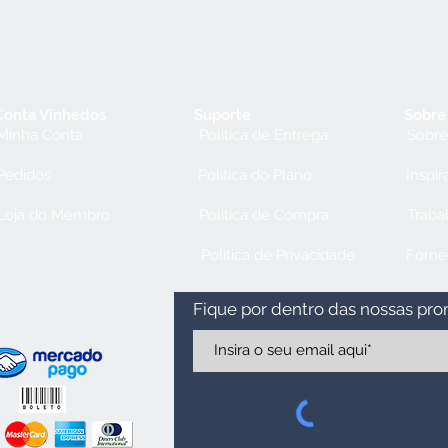
Conta Vinhedos
Suporte
Sobre
Minha Conta
Politica de Entrega
Sobre
Pedidos
Politica do Plano
Inspir
Loja do Membro
Politica de Compra
Traba
Politica de Privacidade
Forne
Fique por dentro das nossas pr