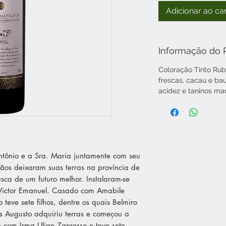
Adicionar ao ca
Informação do 
Coloração Tinto Rub
frescas, cacau e bau
acidez e taninos ma
ntônio e a Sra. Maria juntamente com seu
mãos deixaram suas terras na província de
usca de um futuro melhor. Instalaram-se
 Victor Emanuel. Casado com Amabile
teve sete filhos, dentre os quais Belmiro
 Augusto adquiriu terras e começou a
se com Irma Ulian Zanrosso e teve sete