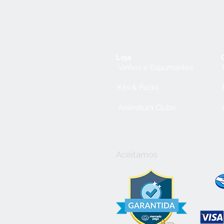
Loja
Vinhos e Espumantes
Kits & Packs
Assinatura Clube
Aceitamos