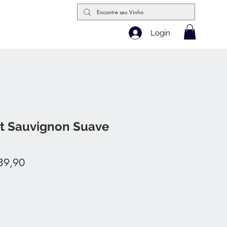
Login
t Sauvignon Suave
o
Preço
39,90
mal
promocional