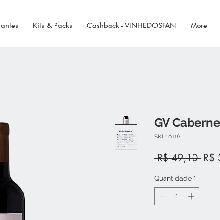
mantes
Kits & Packs
Cashback - VINHEDOSFAN
More
GV Caberne
SKU: 0116
Preç
 R$ 49,10 
R$ 
nor
Quantidade
*