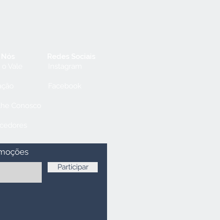
 Nós
Redes Sociais
 o Vale
Instagram
ação
Facebook
lhe Conosco
cedores
omoções
Participar