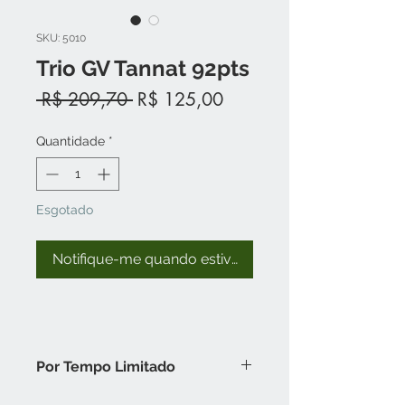
SKU: 5010
Trio GV Tannat 92pts
Preço
Preço
 R$ 209,70 
R$ 125,00
normal
promocional
Quantidade
*
Esgotado
Notifique-me quando estiver disponível
Por Tempo Limitado
3 x GV Tannat