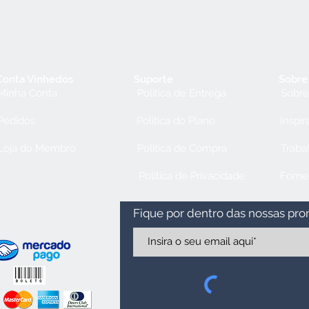
Conta Vinhedos
Suporte
Sobre
Minha Conta
Politica de Entrega
Sobre
Pedidos
Politica do Plano
Inspir
Loja do Membro
Politica de Compra
Traba
Politica de Privacidade
Forne
Fique por dentro das nossas pr