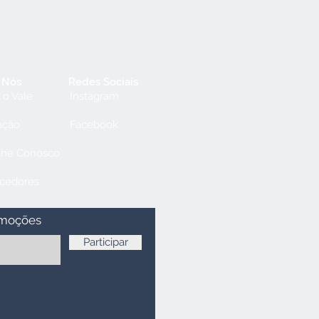
 Nós
Redes Sociais
 o Vale
Instagram
ação
Facebook
lhe Conosco
cedores
omoções
Participar