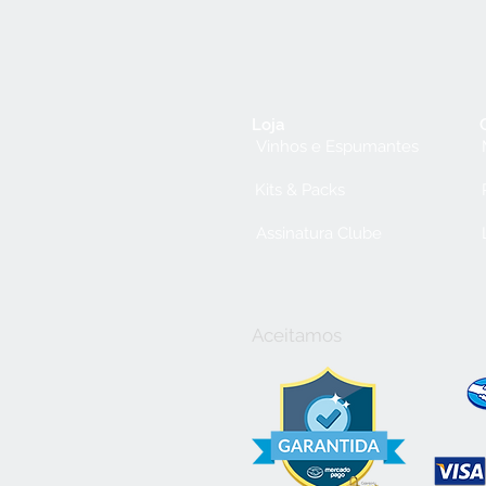
Loja
Vinhos e Espumantes
Kits & Packs
Assinatura Clube
Aceitamos