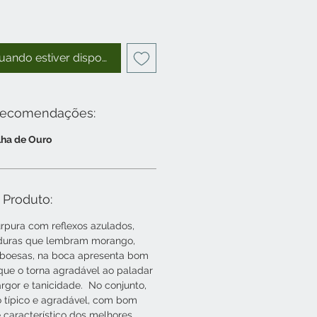
uando estiver disponível
Recomendações:
ha de Ouro
 Produto:
úrpura com reflexos azulados,
duras que lembram morango,
mboesas, na boca apresenta bom
 que o torna agradável ao paladar
gor e tanicidade. No conjunto,
o típico e agradável, com bom
e característico dos melhores