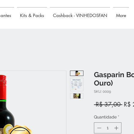
mantes
Kits & Packs
Cashback - VINHEDOSFAN
More
Gasparin B
Ouro)
SKU: 0009
Preç
 R$ 37,00 
R$ 
nor
Quantidade
*