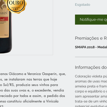
Esgotado
Notifique-me q
Premiações e 
SMAPA 2018 - Medal
Informações do
alianos Giácomo e Veronica Gasperin, que,
Coloração violeta p
, se instalaram nas terras que hoje
aromas de uvas ma
o Sul/RS, produzia seus vinhos para
ameixa preta e fra
ivo das suas uvas e, o excedente, vendia
corpo e equilíbrio o
reciado por todos e assim, a pedido dos
sem apresentar amar
so constituiu oficialmente a Vinícola
trata-se de um vinh
82.
potencial evolutivo 