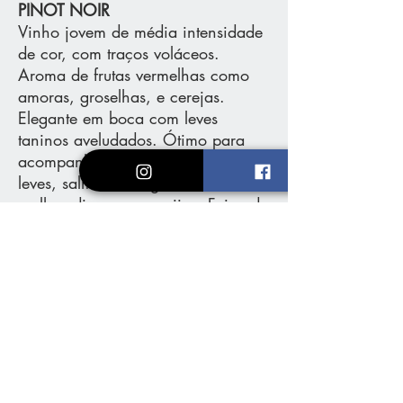
PINOT NOIR
Vinho jovem de média intensidade
de cor, com traços voláceos.
Aroma de frutas vermelhas como
amoras, groselhas, e cerejas.
Elegante em boca com leves
taninos aveludados. Ótimo para
acompanhar carnes vermelhas
leves, salmão, frango, massas com
molhos diversos e queijos. Faixa de
temperatura 12 °C a 18 °C .
Medalha de Ouro na Grande
Prova Vinhos do Brasil 2017, São
Paulo/SP; Medalha de Prata
Wines of Brazil Awards 2020 São
Paulo/SP
Loja