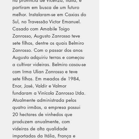
na província de Vicenza, Itália, e
partiram em busca de um futuro
melhor. Instalaram-se em Caxias do
Sul, no Travessão Victor Emanuel.
Casado com Amabile Toigo
Zanrosso, Augusto Zanrosso teve
sete filhos, dentre os quais Belmiro
Zanrosso. Com o passar dos anos
Augusto adquiriu terras e começou
a cultivar videiras. Belmiro casou-se
com Irma Ulian Zanrosso e teve
sete filhos. Em meados de 1984,
Enor, José, Valdir e Valmor
fundaram a Vinícola Zanrosso Ltda.
Atualmente administrada pelos
quatro irmãos, a empresa possui
20 hectares de vinhedos que
produzem anualmente, com
videiras de alta qualidade
importadas da Itália, França e