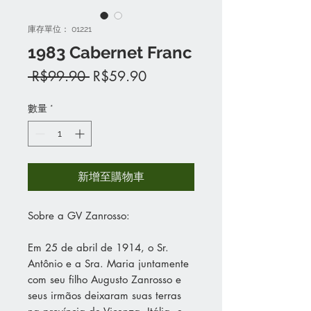
庫存單位： 01221
1983 Cabernet Franc
一
促
 R$99.90 
R$59.90
般
銷
價
價
數量
*
格
格
新增至購物車
Sobre a GV Zanrosso:
Em 25 de abril de 1914, o Sr.
Antônio e a Sra. Maria juntamente
com seu filho Augusto Zanrosso e
seus irmãos deixaram suas terras