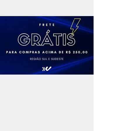
notas de frutas vermelhas e cassis.
Paladar: Boa estrutura e equilíbrio,
com taninos maduros, acidez e
álcool formando uma harmoniosa
combinação. Retro gosto agradável
e persistente, que retoma as notas
aromáticas iniciais.
Graduação Alcoólica: 13,9%v/v
Temperatura: 16°C a 18°C
Safra: 2022
Guarda: pronto para degustar.
Harmonização: pratos de média
estrutura, massas ao molho
vermelho e carnes vermelhas
condimentadas.