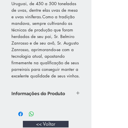
Uruguai, de 450 a 500 toneladas
de uvas, dentre elas uvas de mesa
e uvas viníferas.Como a tradição
mandava, sempre cultivando as
técnicas de produção que foram
herdadas de seu pai, Sr. Belmiro
Zanrosso e de seu avô, Sr. Augusto
Zanrosso, aprimorando-se com a
tecnologia atual, apostando
firmemente na qualificação de seus
parreirais para conseguir manter a
excelente qualidade de seus vinhos.
Informações do Produto
Vinhedo: Campanha Meridional.
Visual: Coloração rubi, reflexos vivos,
aspecto límpido e brilhante.
Olfato: Aroma fresco, com intensas
<< Voltar