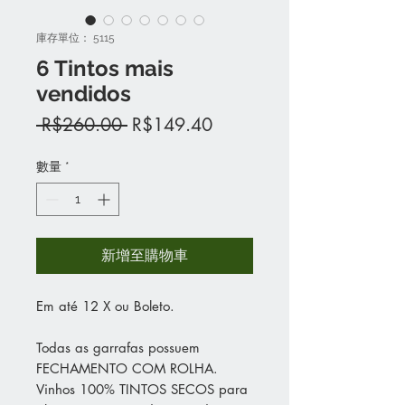
庫存單位： 5115
6 Tintos mais
vendidos
一
促
 R$260.00 
R$149.40
般
銷
價
價
數量
*
格
格
新增至購物車
Em até 12 X ou Boleto.
Todas as garrafas possuem
FECHAMENTO COM ROLHA.
Vinhos 100% TINTOS SECOS para