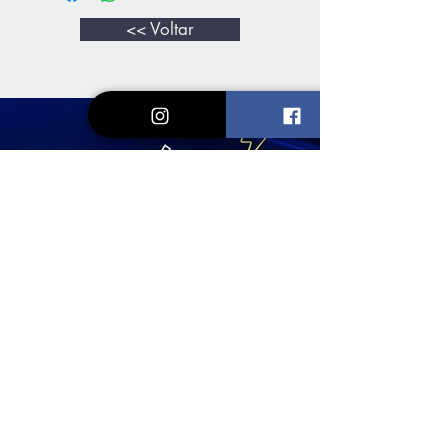
<< Voltar
Loja
Vinhos e Espumantes
Kits & Packs
Assinatura Clube
Conta Vinhedos
Redes Sociais