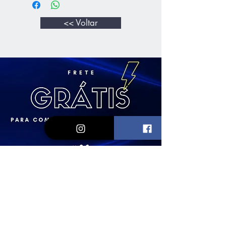
<< Voltar
Loja
Vinhos e Espumantes
Kits & Packs
Assinatura Clube