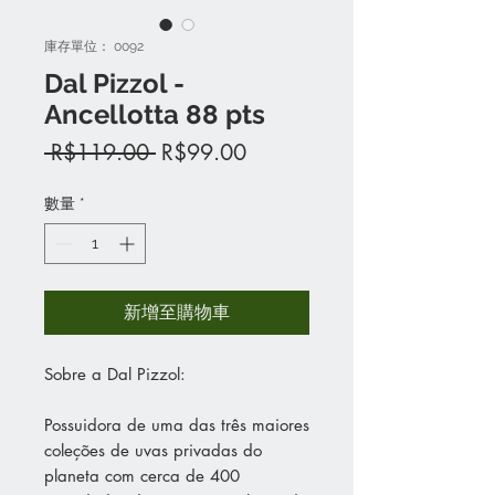
庫存單位： 0092
Dal Pizzol -
Ancellotta 88 pts
一
促
 R$119.00 
R$99.00
般
銷
價
價
數量
*
格
格
新增至購物車
Sobre a Dal Pizzol:
Possuidora de uma das três maiores
coleções de uvas privadas do
planeta com cerca de 400