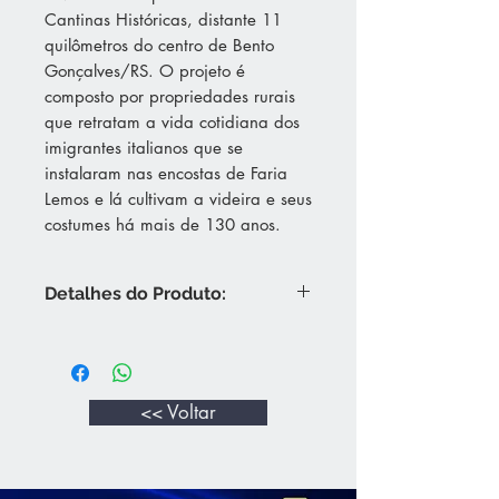
Cantinas Históricas, distante 11
quilômetros do centro de Bento
Gonçalves/RS. O projeto é
composto por propriedades rurais
que retratam a vida cotidiana dos
imigrantes italianos que se
instalaram nas encostas de Faria
Lemos e lá cultivam a videira e seus
costumes há mais de 130 anos.
Detalhes do Produto:
Coloração amarelo palha e reflexos
esverdeados. Aroma pronunciado
lembrando frutas cítricas (maçã,
limão, abacaxi, pêra) e leve toque a
<< Voltar
mel. Ao paladar nota-se um vinho
pleno, com bom volume, estrutura,
de agradável frescor, equilibrado e