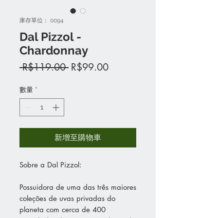
庫存單位： 0094
Dal Pizzol -
Chardonnay
一
促
 R$119.00 
R$99.00
般
銷
價
價
數量
*
格
格
新增至購物車
Sobre a Dal Pizzol:
Possuidora de uma das três maiores
coleções de uvas privadas do
planeta com cerca de 400