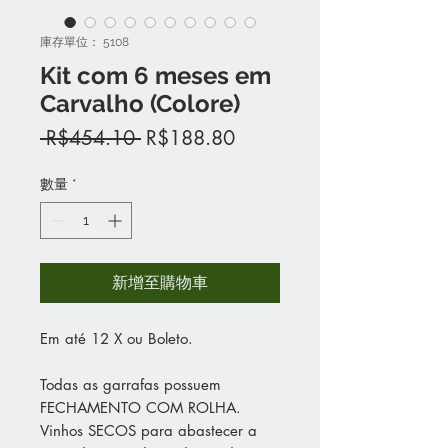
庫存單位： 5108
Kit com 6 meses em
Carvalho (Colore)
一
促
 R$454.10 
R$188.80
般
銷
價
價
數量
*
格
格
新增至購物車
Em até 12 X ou Boleto.
Todas as garrafas possuem
FECHAMENTO COM ROLHA.
Vinhos SECOS para abastecer a