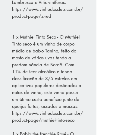
Lambrusca e Vitis viníferas.
https://www.vinhedosclub.com.br/
product-page/z-red
1 x Muthiel Tinto Seco - O Muthiel
Tinto seco é um vinho de corpo
médio de baixo Tanino, feito do
mosto de várias uvas tendo a
predominância de Bordô. Com
11% de teor alcoólico e tendo
classificação de 3/5 estrelas em
aplicativos populares destinados a
notas de vinho, este vinho possui
um ótimo custo beneficio junto de
queijos fortes, assados e massas.
https://www.vinhedosclub.com.br/
product-page/muthiel-tinto-seco
1 x Pablo.the.frenchie Rosé - O