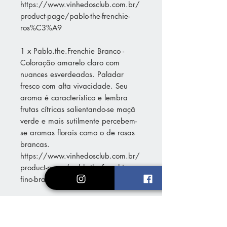
https://www.vinhedosclub.com.br/
product-page/pablo-the-frenchie-
ros%C3%A9
1 x Pablo.the.Frenchie Branco -
Coloração amarelo claro com
nuances esverdeados. Paladar
fresco com alta vivacidade. Seu
aroma é característico e lembra
frutas cítricas salientando-se maçã
verde e mais sutilmente percebem-
se aromas florais como o de rosas
brancas.
https://www.vinhedosclub.com.br/
product-page/pablo-the-frenchie-
fino-branco-seco
2 x GV Moscato - Coloração
amarelo claro com nuances
esverdeados. Paladar fresco com