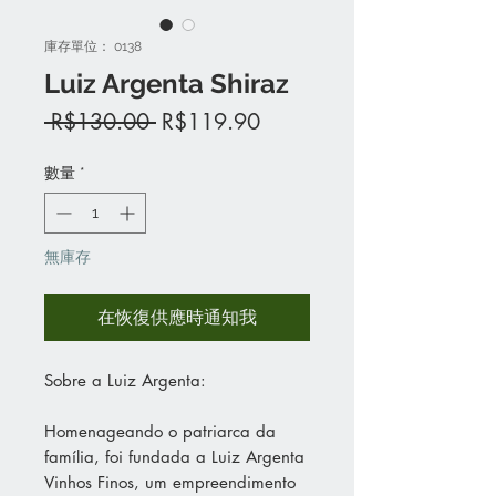
庫存單位： 0138
Luiz Argenta Shiraz
一
促
 R$130.00 
R$119.90
般
銷
價
價
數量
*
格
格
無庫存
在恢復供應時通知我
Sobre a Luiz Argenta:
Homenageando o patriarca da
família, foi fundada a Luiz Argenta
Vinhos Finos, um empreendimento