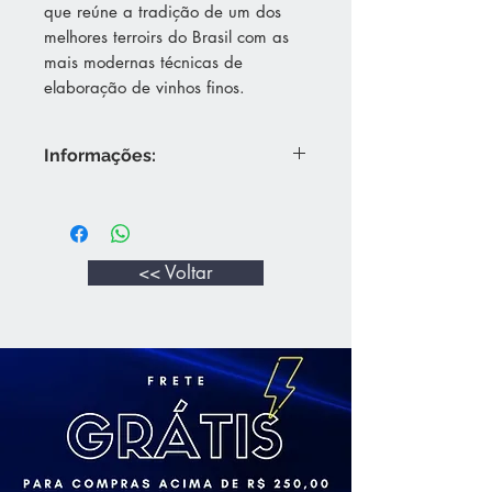
que reúne a tradição de um dos
melhores terroirs do Brasil com as
mais modernas técnicas de
elaboração de vinhos finos.
Informações:
Apresenta uma coloração vermelha
rubi brilhante e límpida.
Aromas intensos de cereja madura,
morango e framboesa e um toque
<< Voltar
de flores brancas.
Acidez equilibrada, boa persistência
e um leve sabor frutado, com um
retrogosto muito agradável.
Deve ser apreciado a 14 °C
Harmoniza com queijos e carnes
leves, risotos e massas.