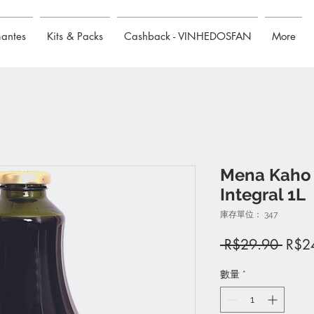
mantes
Kits & Packs
Cashback - VINHEDOSFAN
More
Mena Kaho 
Integral 1L
庫存單位： 347
一
 R$29.90 
R$2
般
數量
*
價
格