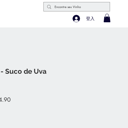
登入
- Suco de Uva
促
4.90
銷
價
格