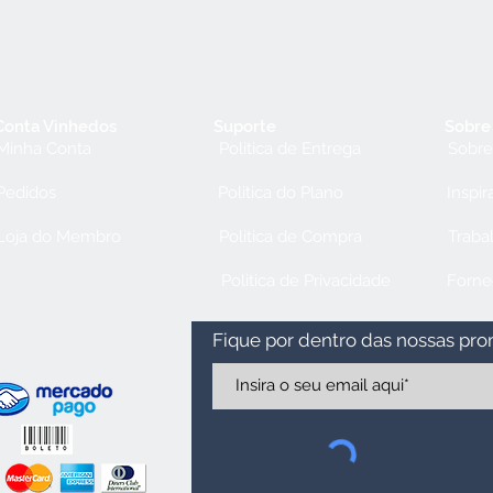
Conta Vinhedos
Suporte
Sobre
Minha Conta
Politica de Entrega
Sobre
Pedidos
Politica do Plano
Inspir
Loja do Membro
Politica de Compra
Traba
Politica de Privacidade
Forne
Fique por dentro das nossas pr