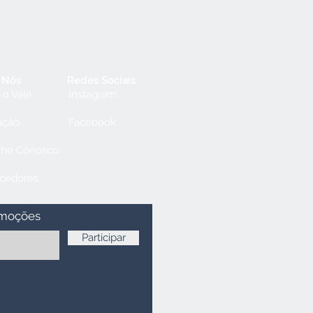
 Nós
Redes Sociais
 o Vale
Instagram
ação
Facebook
lhe Conosco
cedores
omoções
Participar