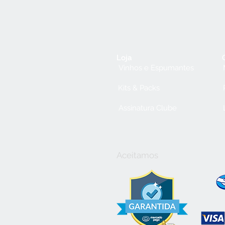
Loja
Vinhos e Espumantes
Kits & Packs
Assinatura Clube
Aceitamos