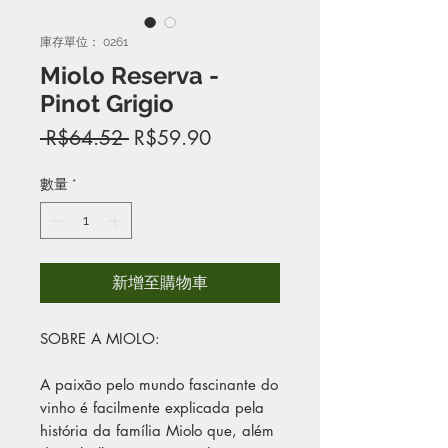
庫存單位： 0261
Miolo Reserva -
Pinot Grigio
一
促
 R$64.52 
R$59.90
般
銷
價
價
數量
*
格
格
新增至購物車
SOBRE A MIOLO:
A paixão pelo mundo fascinante do
vinho é facilmente explicada pela
história da família Miolo que, além