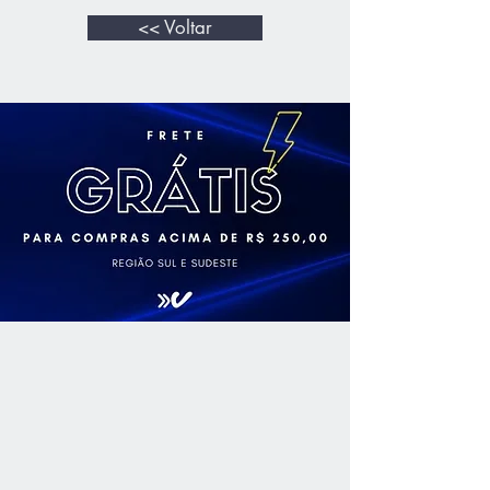
Campanha Gaúcha. Este vinho
<< Voltar
apresenta uma leve e parda
tonalidade, alta intensidade
aromática, lembrando abacaxi e
pêssego, em boca denota boa
estrutura.