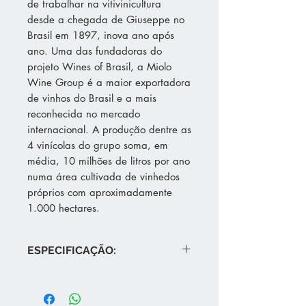
de trabalhar na vitivinicultura
desde a chegada de Giuseppe no
Brasil em 1897, inova ano após
ano. Uma das fundadoras do
projeto Wines of Brasil, a Miolo
Wine Group é a maior exportadora
de vinhos do Brasil e a mais
reconhecida no mercado
internacional. A produção dentre as
4 vinícolas do grupo soma, em
média, 10 milhões de litros por ano
numa área cultivada de vinhedos
próprios com aproximadamente
1.000 hectares.
ESPECIFICAÇÃO:
Vinho elaborado com uvas Pinot
Grigio cultivadas em vinhedos
próprios localizados na região da