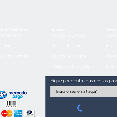
Conta Vinhedos
Suporte
Sobre
Minha Conta
Politica de Entrega
Sobre
Pedidos
Politica do Plano
Inspir
Loja do Membro
Politica de Compra
Traba
Politica de Privacidade
Forne
Fique por dentro das nossas pr