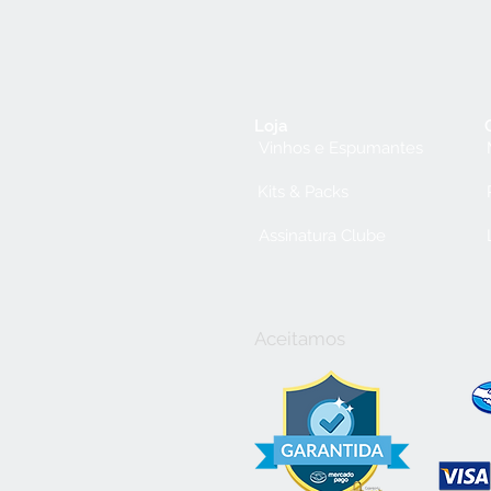
Loja
Vinhos e Espumantes
Kits & Packs
Assinatura Clube
Aceitamos