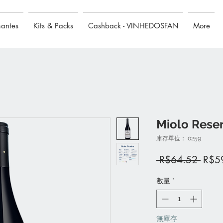
mantes
Kits & Packs
Cashback - VINHEDOSFAN
More
Miolo Reser
庫存單位： 0259
一
 R$64.52 
R$5
般
數量
*
價
格
無庫存