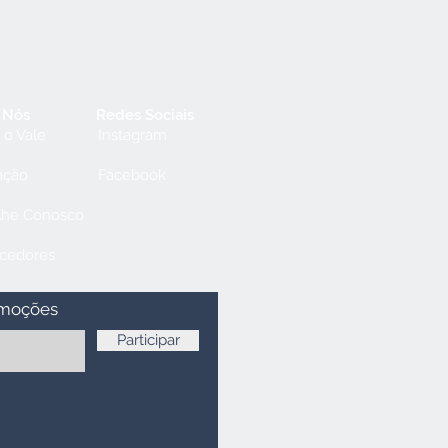
 Nós
Redes Sociais
 o Vale
Instagram
ação
Facebook
lhe Conosco
cedores
omoções
Participar