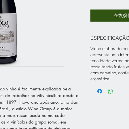
在恢復
ESPECIFICAÇÃO
Vinho elaborado com
apresenta uma inte
tonalidade vermelho
ressaltando frutas 
com carvalho, confe
aromática.
do vinho é facilmente explicada pela
ém de trabalhar na vitivinicultura desde a
 em 1897, inova ano após ano. Uma das
Brasil, a Miolo Wine Group é a maior
 e a mais reconhecida no mercado
e as 4 vinícolas do grupo soma, em
 ano numa área cultivada de vinhedos