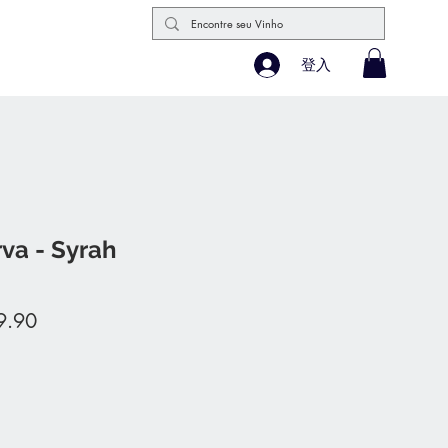
登入
va - Syrah
促
9.90
銷
價
格