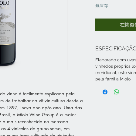
無庫存
在恢復
ESPECIFICAÇÃO
Elaborado com uvas
vinhedos próprios l
meridional, este vinh
pela família Miolo.
do vinho é facilmente explicada pela
ém de trabalhar na vitivinicultura desde a
 em 1897, inova ano após ano. Uma das
Brasil, a Miolo Wine Group é a maior
 e a mais reconhecida no mercado
e as 4 vinícolas do grupo soma, em
 ano numa área cultivada de vinhedos