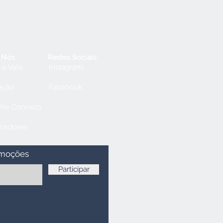
 Nós
Redes Sociais
 o Vale
Instagram
ação
Facebook
lhe Conosco
cedores
omoções
Participar