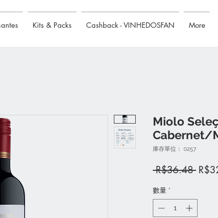
mantes
Kits & Packs
Cashback - VINHEDOSFAN
More
Miolo Seleç
Cabernet/M
庫存單位： 0257
一
 R$36.48 
R$3
般
數量
*
價
格