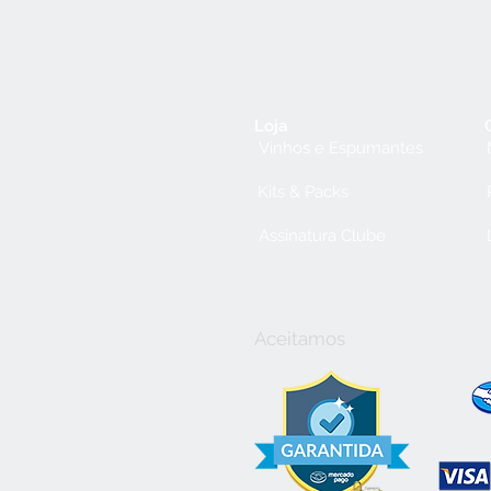
Loja
Vinhos e Espumantes
Kits & Packs
Assinatura Clube
Aceitamos