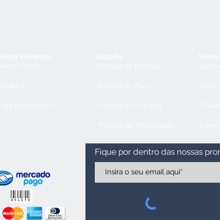
Conta Vinhedos
Suporte
Sobre
Minha Conta
Politica de Entrega
Sobre
Pedidos
Politica do Plano
Inspir
Loja do Membro
Politica de Compra
Traba
Politica de Privacidade
Forne
Fique por dentro das nossas pr