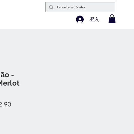
登入
ão -
erlot
促
2.90
銷
價
格