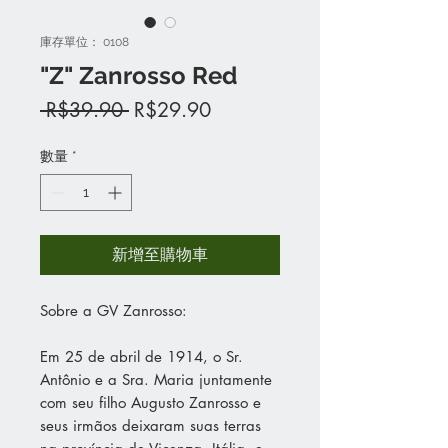
庫存單位： 0108
"Z" Zanrosso Red
一
促
 R$39.90 
R$29.90
般
銷
價
價
數量
*
格
格
新增至購物車
Sobre a GV Zanrosso:
Em 25 de abril de 1914, o Sr.
Antônio e a Sra. Maria juntamente
com seu filho Augusto Zanrosso e
seus irmãos deixaram suas terras