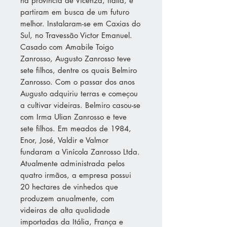
na província de Vicenza, Itália, e
partiram em busca de um futuro
melhor. Instalaram-se em Caxias do
Sul, no Travessão Victor Emanuel.
Casado com Amabile Toigo
Zanrosso, Augusto Zanrosso teve
sete filhos, dentre os quais Belmiro
Zanrosso. Com o passar dos anos
Augusto adquiriu terras e começou
a cultivar videiras. Belmiro casou-se
com Irma Ulian Zanrosso e teve
sete filhos. Em meados de 1984,
Enor, José, Valdir e Valmor
fundaram a Vinícola Zanrosso Ltda.
Atualmente administrada pelos
quatro irmãos, a empresa possui
20 hectares de vinhedos que
produzem anualmente, com
videiras de alta qualidade
importadas da Itália, França e