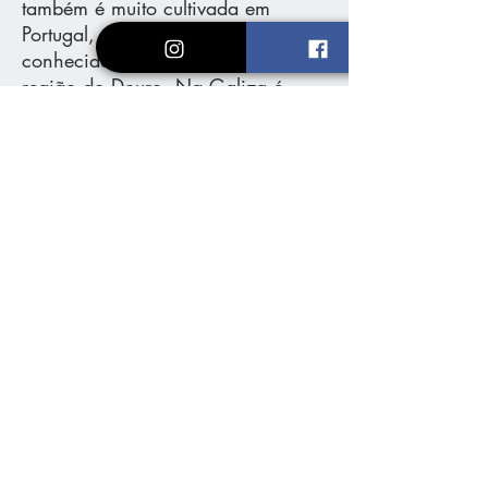
também é muito cultivada em
Portugal, onde é também é
conhecida como tinta Roriz na
região do Douro. Na Galiza é
conhecida como uva araúja
Vinho elaborado com uvas
Tempranillo cultivadas na região da
Campanha Gaúcha. Este vinho
apresenta uma intensidade de cor
média alta com tonalidade
vermelho rubi, de aroma frutado,
ressaltando frutas vermelhas
maduras integradas com carvalho,
conferindo ao vinho boa
complexidade aromática.
Loja
Vinhos e Espumantes