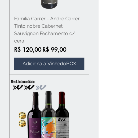
Família Carrer - Andre Carrer
Tinto nobre Cabernet
Sauvignon Fechamento c/
cera
Preço normal
Preço promocional
R$ 120,00
R$ 99,00
Adiciona a VinhedoBOX