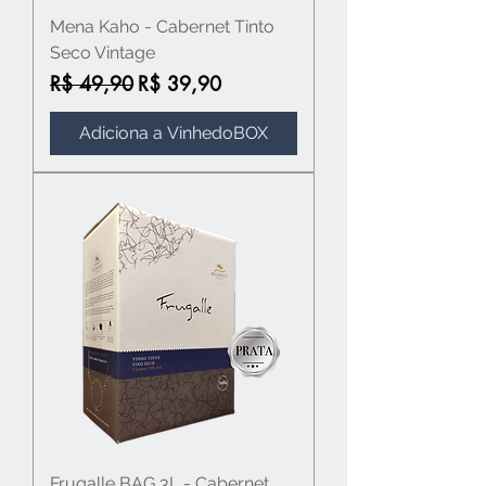
Mena Kaho - Cabernet Tinto
Seco Vintage
Preço normal
Preço promocional
R$ 49,90
R$ 39,90
Adiciona a VinhedoBOX
Frugalle BAG 3L - Cabernet