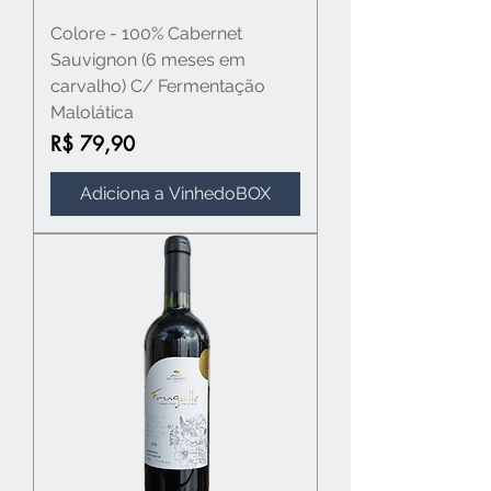
Colore - 100% Cabernet
Sauvignon (6 meses em
carvalho) C/ Fermentação
Malolática
Preço
R$ 79,90
Adiciona a VinhedoBOX