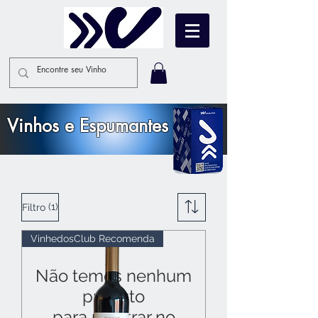
Vinhos e Espumantes
(1)
Filtro
VinhedosClub Recomenda
Não temos nenhum
produto
para mostrar no