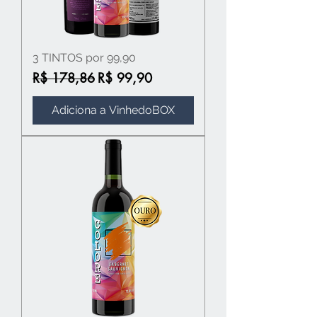
3 TINTOS por 99,90
Preço normal
Preço promocional
R$ 178,86
R$ 99,90
Adiciona a VinhedoBOX