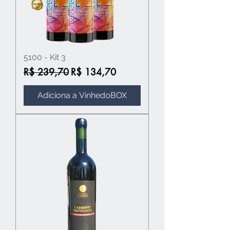
5100 - Kit 3
Preço normal
Preço promocional
R$ 239,70
R$ 134,70
Adiciona a VinhedoBOX