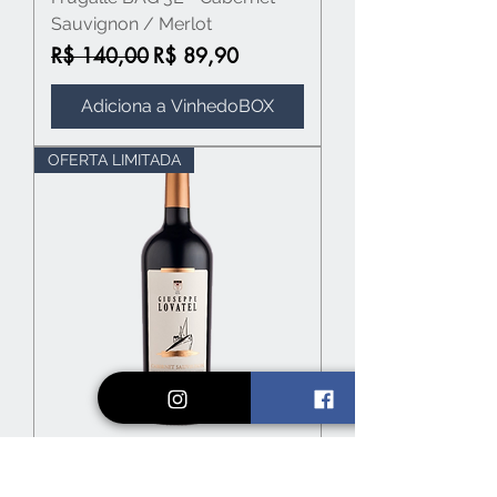
Sauvignon / Merlot
Preço normal
Preço promocional
R$ 140,00
R$ 89,90
Adiciona a VinhedoBOX
OFERTA LIMITADA
Giuseppe Lovatel - Cabernet
Sauvignon (6 meses em