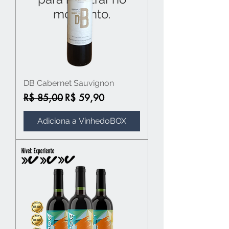
momento.
DB Cabernet Sauvignon
Preço normal
Preço promocional
R$ 85,00
R$ 59,90
Adiciona a VinhedoBOX