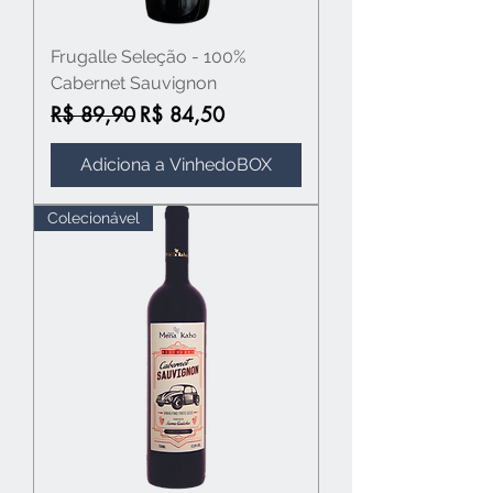
Frugalle Seleção - 100%
Cabernet Sauvignon
Preço normal
Preço promocional
R$ 89,90
R$ 84,50
Adiciona a VinhedoBOX
Colecionável