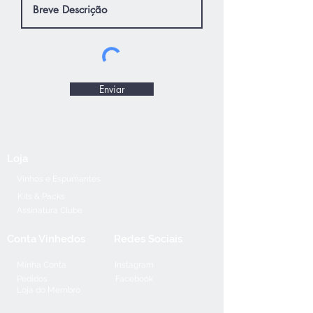
Enviar
Loja
Vinhos e Espumantes
Kits & Packs
Assinatura Clube
Conta Vinhedos
Redes Sociais
Minha Conta
Instagram
Pedidos
Facebook
Loja do Membro