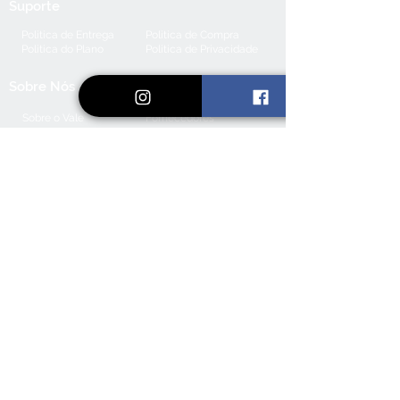
Suporte
Politica de Entrega
Politica de Compra
Politica do Plano
Politica de Privacidade
Sobre Nós
Sobre o Vale
Fornecedores
Inspiração
Trabalhe Conosco
Aceitamos
Fique por dentro das nossas
promoções