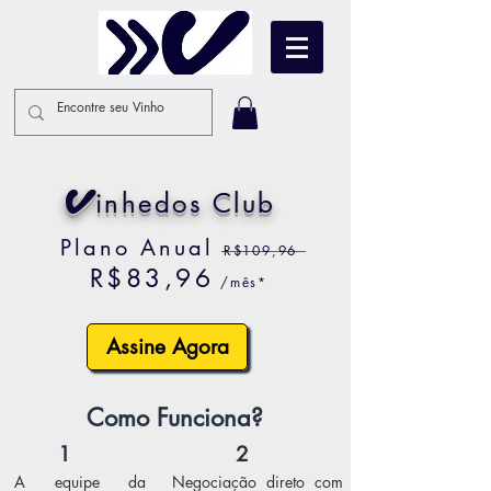
V
inhedos Club
Plano Anual
R$109,96
R$83,96
/mês*
Assine Agora
Como Funciona?
1
2
A equipe da
Negociação direto com