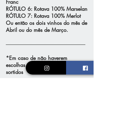
Franc
RÓTULO 6
: Rotava 100% Marselan
RÓTULO 7
: Rotava 100% Merlot
Ou então os dois vinhos do mês de
Abril ou do mês de Março.
--------------------------------------------------------------------
*Em caso de não haverem
escolhas serão enviados dois
sortidos
Loja
Vinhos e Espumantes
Kits & Packs
Assinatura Clube
Conta Vinhedos
Redes Sociais