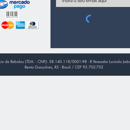
o de Bebidas LTDA. - CNPJ: 38.140.118/0001-98 - R Vereador Lucindo João
Bento Gonçalves, RS - Brasil / CEP 95.702-702