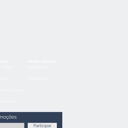
 Nós
Redes Sociais
 o Vale
Instagram
ação
Facebook
lhe Conosco
cedores
omoções
Participar