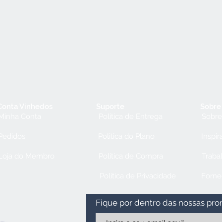
Conta Vinhedos
Suporte
Sobre
Minha Conta
Politica de Entrega
Sobre
Pedidos
Politica do Plano
Inspir
Loja do Membro
Politica de Compra
Traba
Politica de Privacidade
Forne
Fique por dentro das nossas pr