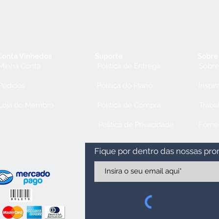
Conta Vinhedos
Suporte
Sobre
Minha Conta
Politica de Entrega
Sobre
Pedidos
Politica do Plano
Inspir
Loja do Membro
Politica de Compra
Traba
Politica de Privacidade
Forne
Fique por dentro das nossas pr