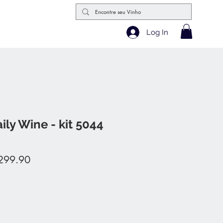
Log In
ily Wine - kit 5044
ular
Sale
299.90
e
Price