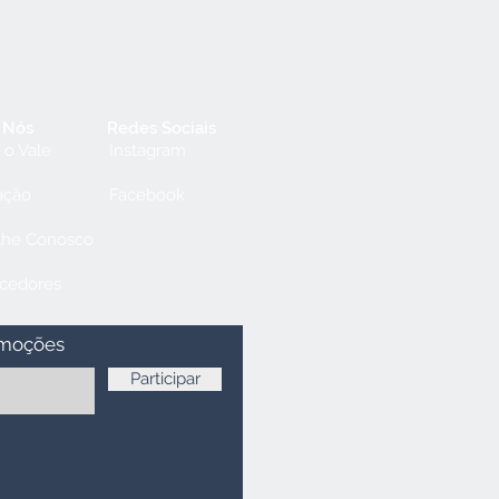
 Nós
Redes Sociais
 o Vale
Instagram
ação
Facebook
lhe Conosco
cedores
omoções
Participar