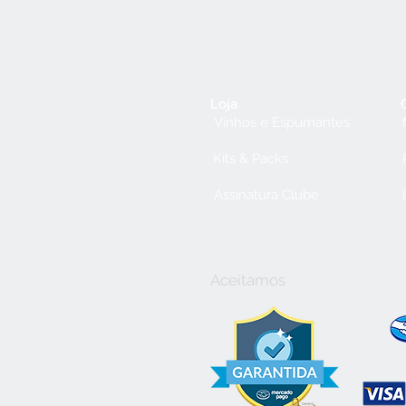
Loja
Vinhos e Espumantes
Kits & Packs
Assinatura Clube
Aceitamos