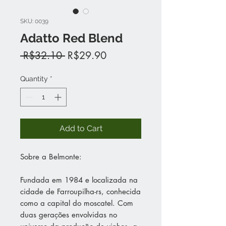
SKU: 0039
Adatto Red Blend
Regular
Sale
 R$32.10 
R$29.90
Price
Price
Quantity
*
Add to Cart
Sobre a Belmonte:
Fundada em 1984 e localizada na
cidade de Farroupilha-rs, conhecida
como a capital do moscatel. Com
duas gerações envolvidas no