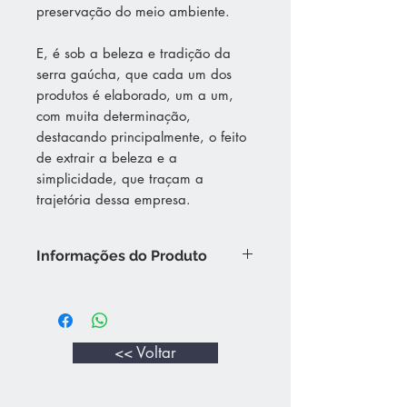
preservação do meio ambiente.
E, é sob a beleza e tradição da
serra gaúcha, que cada um dos
produtos é elaborado, um a um,
com muita determinação,
destacando principalmente, o feito
de extrair a beleza e a
simplicidade, que traçam a
trajetória dessa empresa.
Informações do Produto
Vinho elaborado com as variedades
Isabel e Bordô, frutado com sabor
intenso e persistente, com boa
intensidade de cor.
<< Voltar