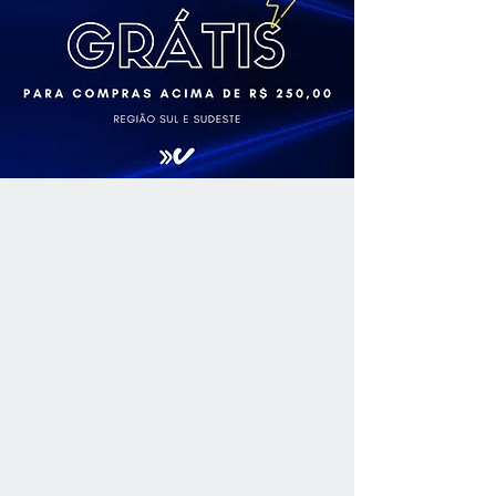
macia, acompanhada por generosas
notas frutadas. O final de boca
remete a frutas frescas, revelando
toda harmonia e vivacidade da uva
Chardonnay.