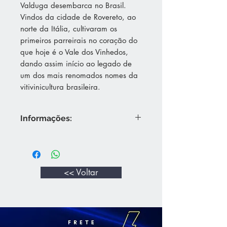
Valduga desembarca no Brasil.
Vindos da cidade de Rovereto, ao
norte da Itália, cultivaram os
primeiros parreirais no coração do
que hoje é o Vale dos Vinhedos,
dando assim início ao legado de
um dos mais renomados nomes da
vitivinicultura brasileira.
Informações:
Visão: Límpido e brilhante, de
coloração amarelo palha.
Olfato: Aroma fino e elegante,
ressaltando notas de frutas de
<< Voltar
polpa branca, como pera e maçã,
alicerçadas pela delicada presença
tropical do abacaxi.
Paladar: Equilibrado e refrescante,
caracteriza-se pela textura leve e