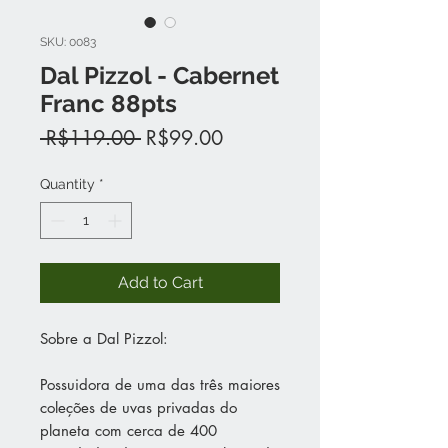
SKU: 0083
Dal Pizzol - Cabernet
Franc 88pts
Regular
Sale
 R$119.00 
R$99.00
Price
Price
Quantity
*
Add to Cart
Sobre a Dal Pizzol:
Possuidora de uma das três maiores
coleções de uvas privadas do
planeta com cerca de 400