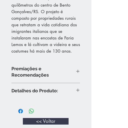
quilômetros do centro de Bento
Gonçalves/RS. O projeto é
composto por propriedades rurais
que retratam a vida cotidiana dos
imigrantes italianos que se
instalaram nas encostas de Faria
Lemos e lá cultivam a videira e seus
costumes há mais de 130 anos.
Premiações e
Recomendações
Grande Prova de Vinhos do Brasil
Detalhes do Produto:
WBA2019 - Medalha de Ouro
Realizado pela WBA 2019 - Wines of
Vinho medianamente encorpado, de
Brazil Awards, a 8ª edição da GPVB
cor rubi-vivo, brilhante. Aromas
reuniu 1.215 vinhos de 156 vinícolas
intensos, com traços florais de
brasileiras e contou com a
violeta, e lembrando amoras e
<< Voltar
participação de 280 especialistas
framboesas silvestres. Em geral
do mundo para degustação em um