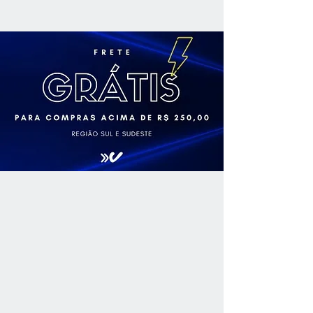
exige pouco envelhecimento, sendo
dos maiores e mais representativos
agradável para ser consumido ainda
concursos já realizados no nosso
jovem.
país.
Guia Descorchados: Dal Pizzol 2015
- Cabernet Franc 88 pontos
O Guia Descorchados é considerado
o maior guia sobre vinhos da
Argentina, Chile, Uruguai e Brasil e
completa 20 anos com uma nova
edição que avalia mais de 3 mil
vinhos.