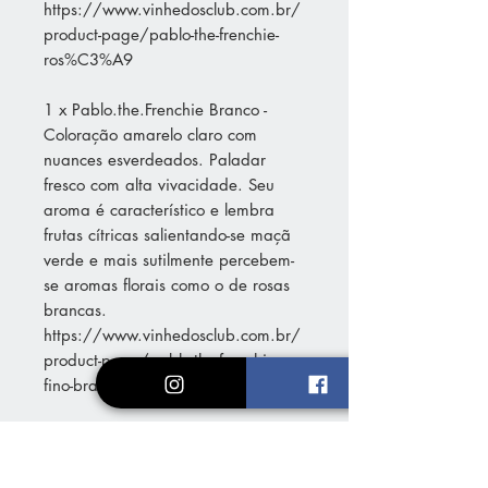
https://www.vinhedosclub.com.br/
product-page/pablo-the-frenchie-
ros%C3%A9
1 x Pablo.the.Frenchie Branco -
Coloração amarelo claro com
nuances esverdeados. Paladar
fresco com alta vivacidade. Seu
aroma é característico e lembra
frutas cítricas salientando-se maçã
verde e mais sutilmente percebem-
se aromas florais como o de rosas
brancas.
https://www.vinhedosclub.com.br/
product-page/pablo-the-frenchie-
fino-branco-seco
2 x GV Moscato - Coloração
amarelo claro com nuances
esverdeados. Paladar fresco com