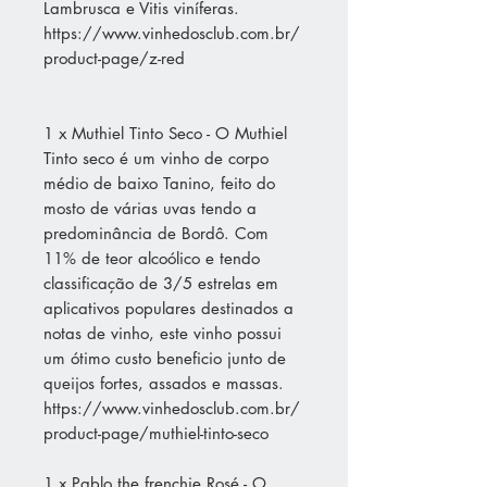
Lambrusca e Vitis viníferas.
https://www.vinhedosclub.com.br/
product-page/z-red
1 x Muthiel Tinto Seco - O Muthiel
Tinto seco é um vinho de corpo
médio de baixo Tanino, feito do
mosto de várias uvas tendo a
predominância de Bordô. Com
11% de teor alcoólico e tendo
classificação de 3/5 estrelas em
aplicativos populares destinados a
notas de vinho, este vinho possui
um ótimo custo beneficio junto de
queijos fortes, assados e massas.
https://www.vinhedosclub.com.br/
product-page/muthiel-tinto-seco
1 x Pablo.the.frenchie Rosé - O