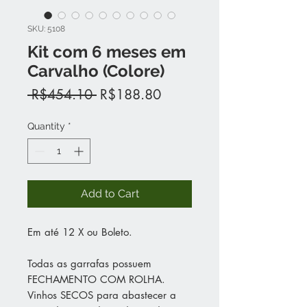
SKU: 5108
Kit com 6 meses em
Carvalho (Colore)
Regular
Sale
 R$454.10 
R$188.80
Price
Price
Quantity
*
Add to Cart
Em até 12 X ou Boleto.
Todas as garrafas possuem
FECHAMENTO COM ROLHA.
Vinhos SECOS para abastecer a