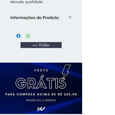
elevada qualidade.
Informações do Produto:
Um vinho fiel ao varietal e que
apresenta sua melhor performance
quando consumido jovem. Aromas
nítidos que valorizam a tipicidade
<< Voltar
da fruta e densidade de corpo
correta, muito equilíbrio que lhe
permite versatilidade na
temperatura de degustação e na
harmonização.
Visual: Cor rubi, brilhante. Aromas:
De perfume delicado e jovial,
lembra notas aromáticas como
cereja, ameixa, violetas e leve
mentolado. Em Boca: apresenta-se
corpo pleno, saboroso onde se
destaca os taninos macios e
delicados, com retrogosto longo e